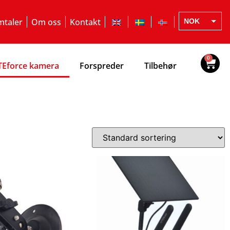
taler
Om oss
Kontakt
NOK
EUR
SEK
0
TEforce kamera
Forspreder
Tilbehør