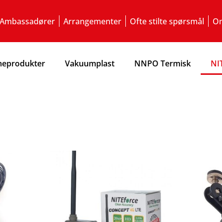
Ambassadører
Arrangementer
Ofte stilte spørsmål
Om
eprodukter
Vakuumplast
NNPO Termisk
NI