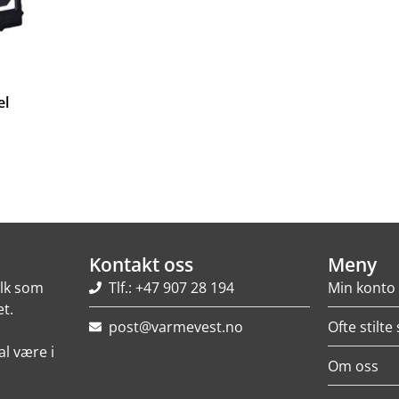
el
Kontakt oss
Meny
olk som
Tlf.: +47 907 28 194
Min konto
t.
post@varmevest.no
Ofte stilt
al være i
Om oss