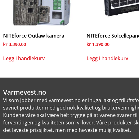
NITEforce Outlaw kamera
NITEforce Solcellepan
kr
3,390.00
kr
1,390.00
Legg i handlekurv
Legg i handlekurv
Varmevest.no
Vi som jobber med varmevest.no er ihuga jakt og friluftsf
savnet produkter med god nok kvalitet og brukervennlighe
Kundene våre skal være helt trygge på at varene svarer til
forventingen og kvaliteten som vi lover. Våre produkter sk
det laveste prissjiktet, men med høyeste mulig kvalitet.