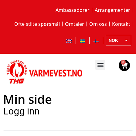
Ambassadører
Arrangementer
Ofte stilte spørsmål
Omtaler
Om oss
Kontakt
NOK
EUR
SEK
0
Min side
Logg inn