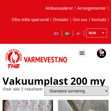
Ambassadører
Arrangementer
Ofte stilte spørsmål
Omtaler
Om oss
Kontakt
NOK
EUR
SEK
0
Vakuumplast 200 my
Viser alle 2-resultater