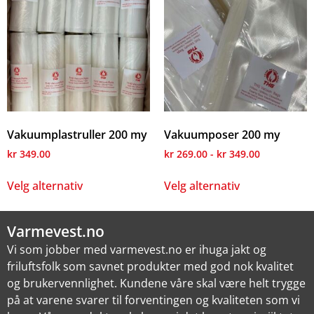
Vakuumplastruller 200 my
Vakuumposer 200 my
kr
349.00
kr
269.00
-
kr
349.00
Velg alternativ
Velg alternativ
Varmevest.no
Vi som jobber med varmevest.no er ihuga jakt og
friluftsfolk som savnet produkter med god nok kvalitet
og brukervennlighet. Kundene våre skal være helt trygge
på at varene svarer til forventingen og kvaliteten som vi