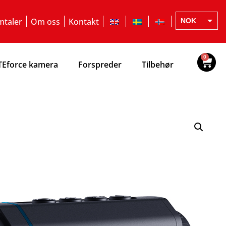
taler
Om oss
Kontakt
NOK
EUR
SEK
0
TEforce kamera
Forspreder
Tilbehør