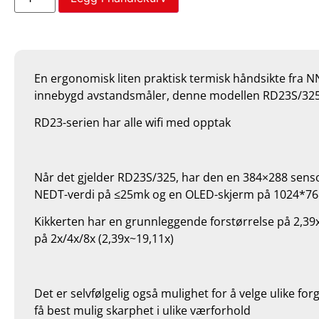
En ergonomisk liten praktisk termisk håndsikte fra N
innebygd avstandsmåler, denne modellen RD23S/325
RD23-serien har alle wifi med opptak
Når det gjelder RD23S/325, har den en 384×288 sen
NEDT-verdi på ≤25mk og en OLED-skjerm på 1024*76
Kikkerten har en grunnleggende forstørrelse på 2,39
på 2x/4x/8x (2,39x~19,11x)
Det er selvfølgelig også mulighet for å velge ulike forgr
få best mulig skarphet i ulike værforhold