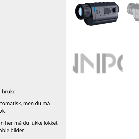
å bruke
 automatisk, men du må
ok
n her må du lukke lokket
oble bilder