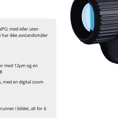
NPO, med eller uten
 har ikke avstandsmåler
sor med 12μm og en
8
x, med en digital zoom
unner i bildet, alt for å