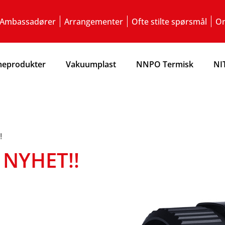
Ambassadører
Arrangementer
Ofte stilte spørsmål
Om
eprodukter
Vakuumplast
NNPO Termisk
NI
!
 NYHET!!