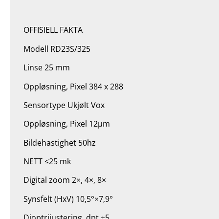
OFFISIELL FAKTA
Modell RD23S/325
Linse 25 mm
Oppløsning, Pixel 384 x 288
Sensortype Ukjølt Vox
Oppløsning, Pixel 12μm
Bildehastighet 50hz
NETT ≤25 mk
Digital zoom 2×, 4×, 8×
Synsfelt (HxV) 10,5°×7,9°
Dioptrijustering, dpt ±5