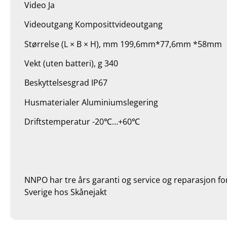
Video Ja
Videoutgang Komposittvideoutgang
Størrelse (L × B × H), mm 199,6mm*77,6mm *58mm
Vekt (uten batteri), g 340
Beskyttelsesgrad IP67
Husmaterialer Aluminiumslegering
Driftstemperatur -20℃…+60℃
NNPO har tre års garanti og service og reparasjon for 
Sverige hos Skånejakt