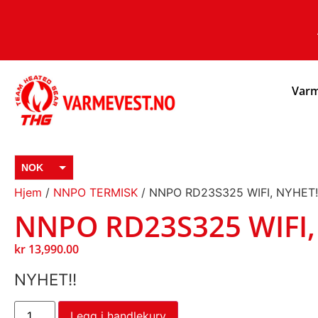
Varm
NOK
Hjem
/
NNPO TERMISK
/ NNPO RD23S325 WIFI, NYHET!
EUR
NNPO RD23S325 WIFI,
SEK
kr
13,990.00
NYHET!!
Legg i handlekurv