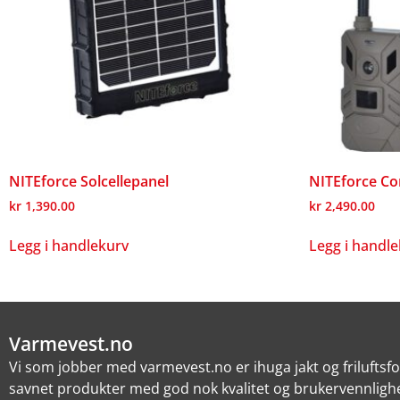
NITEforce Solcellepanel
NITEforce C
kr
1,390.00
kr
2,490.00
Legg i handlekurv
Legg i handl
Varmevest.no
Vi som jobber med varmevest.no er ihuga jakt og friluftsf
savnet produkter med god nok kvalitet og brukervennlighe