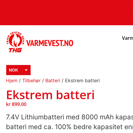
Varm
NOK
Hjem
/
Tilbehør
/
Batteri
/ Ekstrem batteri
EUR
Ekstrem batteri
SEK
kr
899.00
7.4V Lithiumbatteri med 8000 mAh kapas
batteri med ca. 100% bedre kapasitet enn