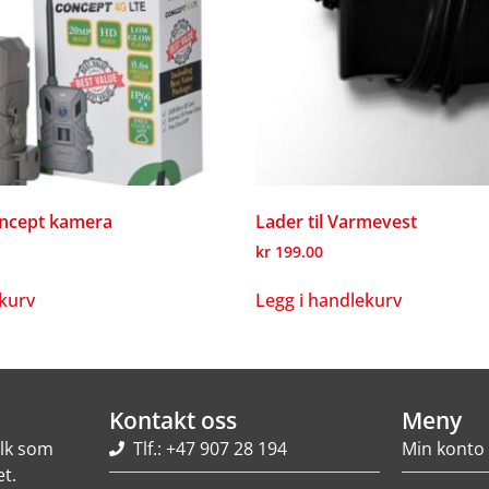
oncept kamera
Lader til Varmevest
kr
199.00
ekurv
Legg i handlekurv
Kontakt oss
Meny
olk som
Tlf.: +47 907 28 194
Min konto
t.