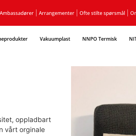
Ambassadører
Arrangementer
Ofte stilte spørsmål
Om
eprodukter
Vakuumplast
NNPO Termisk
NI
itet, oppladbart
 vårt orginale