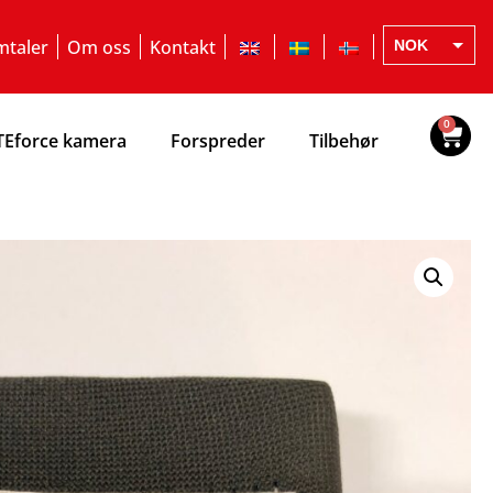
taler
Om oss
Kontakt
NOK
EUR
SEK
0
TEforce kamera
Forspreder
Tilbehør