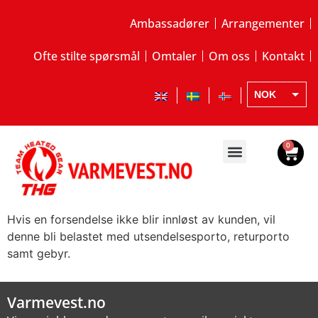
Ambassadører
Arrangementer
Ofte stilte spørsmål
Omtaler
Om oss
Kontakt
NOK
EUR
SEK
0
Hvis en forsendelse ikke blir innløst av kunden, vil
denne bli belastet med utsendelsesporto, returporto
samt gebyr.
Varmevest.no