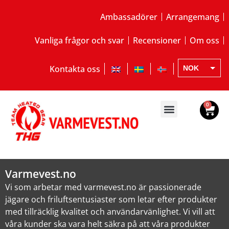
Ambassadörer
Arrangemang
Vanliga frågor och svar
Recensioner
Om oss
Kontakta oss
NOK
EUR
SEK
0
Varmevest.no
Vi som arbetar med varmevest.no är passionerade
jägare och friluftsentusiaster som letar efter produkter
med tillräcklig kvalitet och användarvänlighet. Vi vill att
våra kunder ska vara helt säkra på att våra produkter